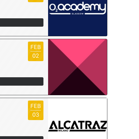
FEB
02
FEB
03