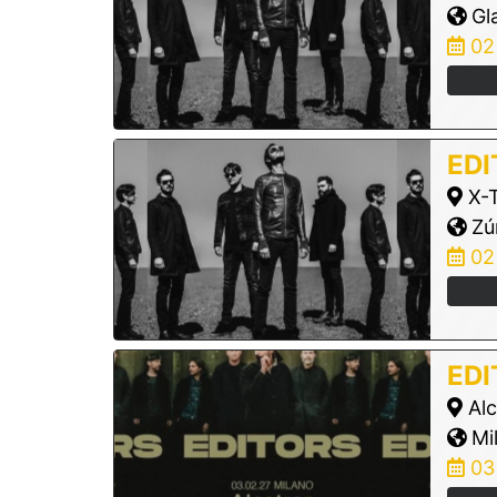
Gl
02
EDI
X-T
Zúr
02
EDI
Alc
Mil
03