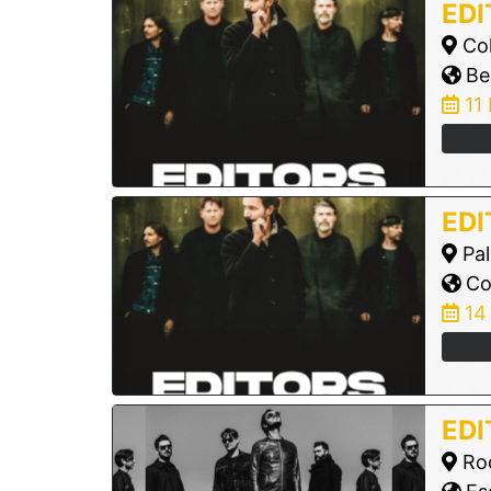
EDI
Col
Ber
11
EDI
Pal
Col
14
EDI
Roc