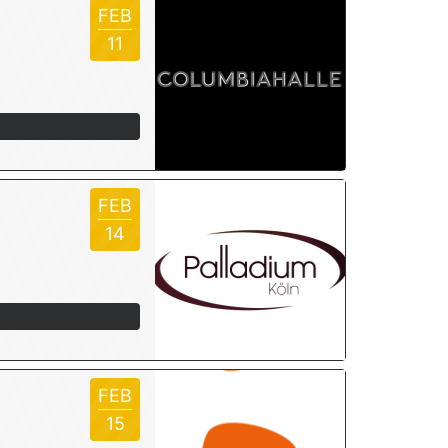
FEB
11
FEB
14
FEB
15