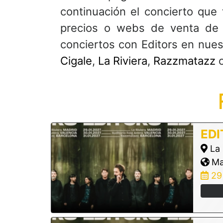
continuación el concierto que 
precios o webs de venta de 
conciertos con Editors en nue
Cigale
,
La Riviera
,
Razzmatazz
EDI
La 
Mad
29