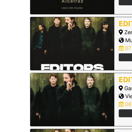
EDI
Zen
Mu
07
EDI
Gas
Vie
08