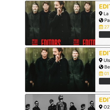
EDI
La 
Par
27
EDI
Uls
Bel
01
EDI
O2