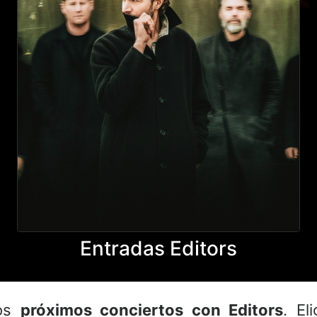
Entradas Editors
los
próximos conciertos con Editors
. El