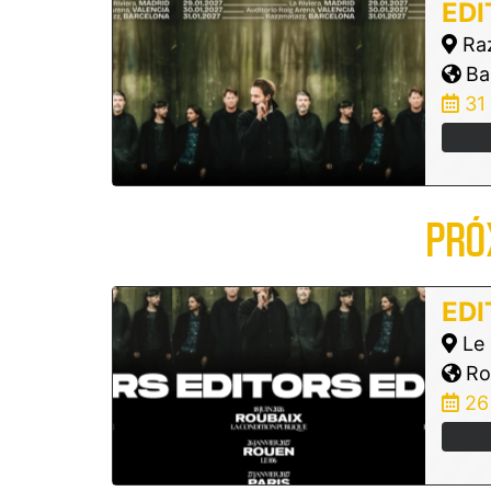
EDI
Ra
Bar
31
PRÓ
EDI
Le 
Ro
26