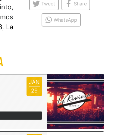
Tweet
Share
into,
imos
WhatsApp
6
,
La
A
JAN
29