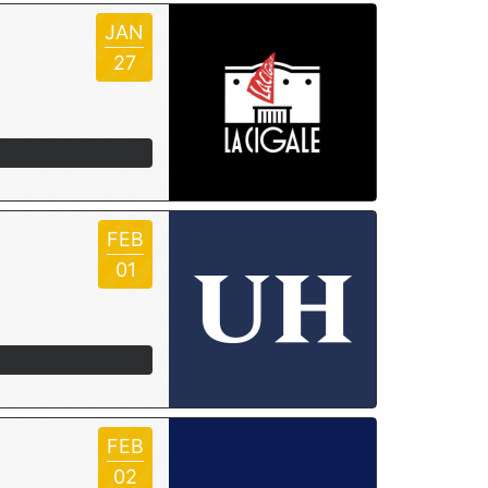
JAN
27
FEB
01
FEB
02