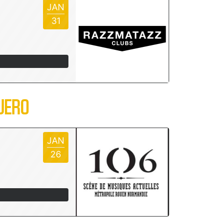
JAN
31
JERO
JAN
26