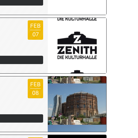
FEB
07
FEB
08