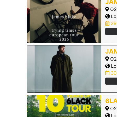
JA
O2 
Lo
29
JA
O2 
Lo
30
6L
O2 
Lo