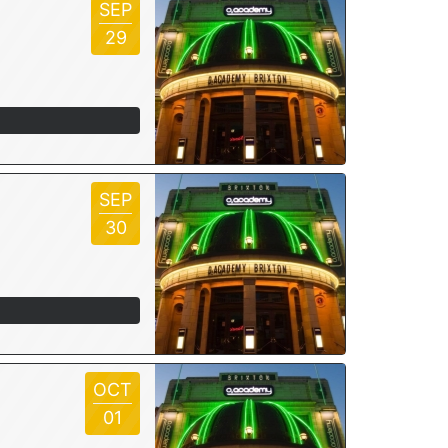
SEP
29
SEP
30
OCT
01