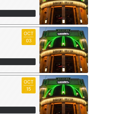
OCT
03
OCT
15