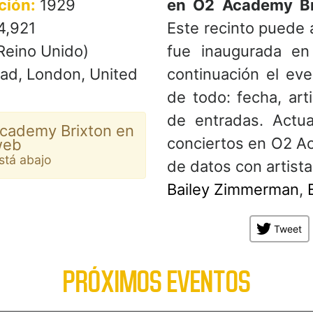
ción:
1929
en O2 Academy Br
4,921
Este recinto puede 
eino Unido)
fue inaugurada en
ad, London, United
continuación el eve
de todo: fecha, art
de entradas. Actu
cademy Brixton en
conciertos en O2 A
web
está abajo
de datos con artis
Bailey Zimmerman
,
Tweet
PRÓXIMOS EVENTOS