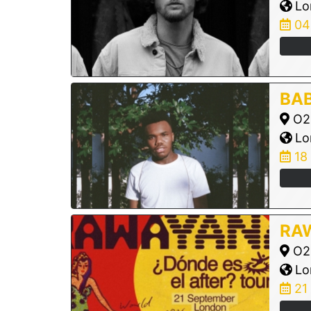
Lo
04
BA
O2 
Lo
18
RA
O2 
Lo
21