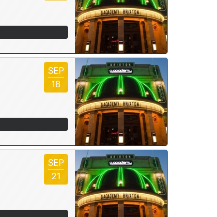
SEP
18
SEP
21