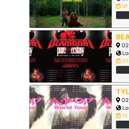
01
BE
O2 
Lo
03
TY
O2 
Lo
15