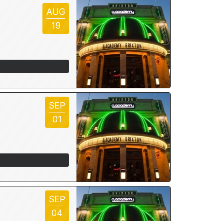
AUG
19
SEP
01
SEP
04