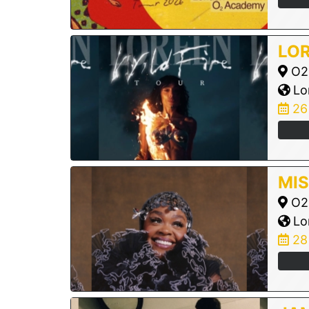
LO
O2 
Lo
26
MIS
O2 
Lo
28