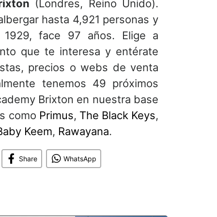
ixton
(Londres, Reino Unido).
albergar hasta 4,921 personas y
 1929, face 97 años. Elige a
nto que te interesa y entérate
istas, precios o webs de venta
almente tenemos 49 próximos
cademy Brixton en nuestra base
tas como
Primus
,
The Black Keys
,
Baby Keem
,
Rawayana
.
Share
WhatsApp