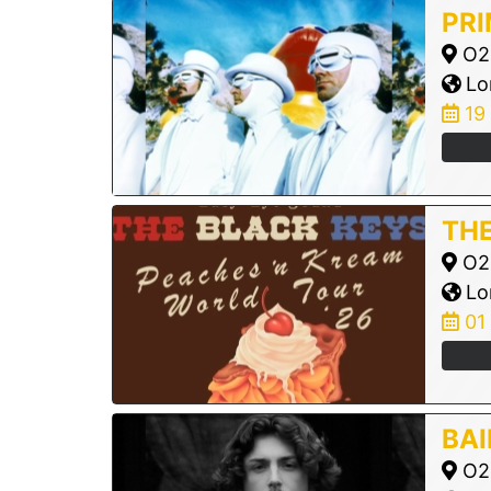
PR
O2 
Lo
19
THE
O2 
Lo
01
BA
O2 