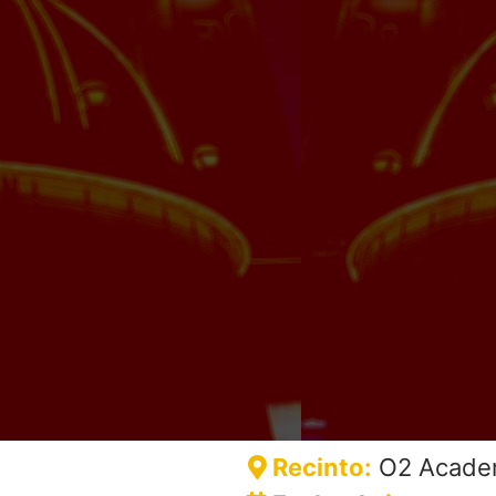
Recinto:
O2 Academ