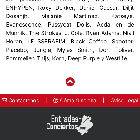
ENHYPEN
,
Roxy Dekker
,
Daniel Caesar
,
Diljit
Dosanjh
,
Melanie Martinez
,
Katseye
,
Evanescence
,
Pussycat Dolls
,
Acda en de
Munnik
,
The Strokes
,
J. Cole
,
Ryan Adams
,
Niall
Horan
,
LE SSERAFIM
,
Black Coffee
,
Scooter
,
Placebo
,
Jungle
,
Myles Smith
,
Don Toliver
,
Pommelien Thijs
,
Korn
,
Deep Purple
y
Westlife
.
Contáctenos
|
Cómo funciona
|
Aviso Legal