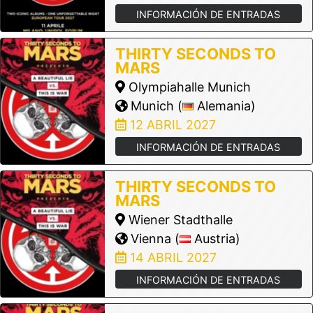
INFORMACIÓN DE ENTRADAS
THIRTY SECONDS TO
MARS
Olympiahalle Munich
Munich (
Alemania)
12 ABRIL 2027
INFORMACIÓN DE ENTRADAS
THIRTY SECONDS TO
MARS
Wiener Stadthalle
Vienna (
Austria)
14 ABRIL 2027
INFORMACIÓN DE ENTRADAS