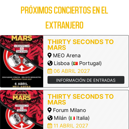
PRÓXIMOS CONCIERTOS EN EL
EXTRANJERO
THIRTY SECONDS TO
MARS
MEO Arena
Lisboa (
Portugal)
06 ABRIL 2027
INFORMACIÓN DE ENTRADAS
THIRTY SECONDS TO
MARS
Forum Milano
Milán (
Italia)
11 ABRIL 2027