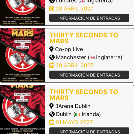
Londres (
Inglaterra)
28 ABRIL 2027
INFORMACIÓN DE ENTRADAS
THIRTY SECONDS TO
MARS
Co-op Live
Manchester (
Inglaterra)
29 ABRIL 2027
INFORMACIÓN DE ENTRADAS
THIRTY SECONDS TO
MARS
3Arena Dublin
Dublín (
Irlanda)
01 MAYO 2027
INFORMACIÓN DE ENTRADAS