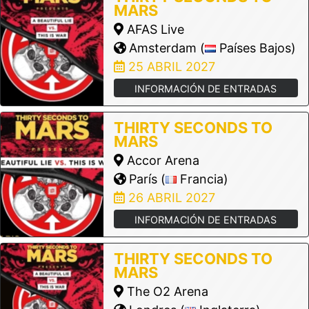
MARS
AFAS Live
Amsterdam (
Países Bajos)
25 ABRIL 2027
INFORMACIÓN DE ENTRADAS
THIRTY SECONDS TO
MARS
Accor Arena
París (
Francia)
26 ABRIL 2027
INFORMACIÓN DE ENTRADAS
THIRTY SECONDS TO
MARS
The O2 Arena