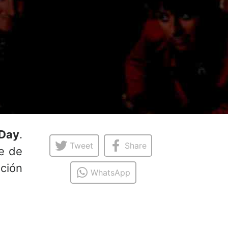
Day
.
Tweet
Share
e de
ción
WhatsApp