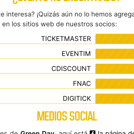
te interesa? ¡Quizás aún no lo hemos agreg
en los sitios web de nuestros socios:
TICKETMASTER
EVENTIM
CDISCOUNT
FNAC
DIGITICK
MEDIOS SOCIAL
ales de
Green Day
, aquí está
la página d