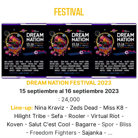
FESTIVAL
DREAM NATION FESTIVAL 2023
15 septiembre al 16 septiembre 2023
: 24,000
Line-up:
Nina Kraviz
-
Zeds Dead
-
Miss K8
-
Hilight Tribe
-
Sefa
-
Rooler
-
Virtual Riot
-
Koven
-
Salut C'est Cool
-
Bagarre
- Spor - Bliss
- Freedom Fighters -
Sajanka
- ...