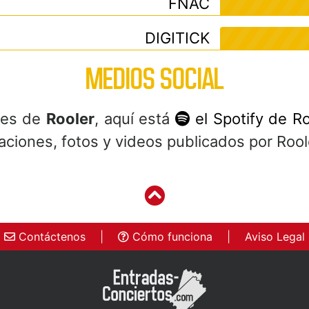
FNAC
DIGITICK
MEDIOS SOCIAL
ales de
Rooler
, aquí está
el Spotify de Ro
aciones, fotos y videos publicados por Rool
Contáctenos
|
Cómo funciona
|
Aviso Legal