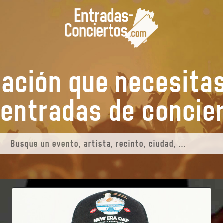
mación que necesita
us entradas de
conc