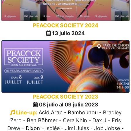
PEACOCK SOCIETY 2024
13 julio 2024
PEACOCK SOCIETY 2023
08 julio al 09 julio 2023
Line-up:
Acid Arab
-
Bambounou
- Bradley
Zero -
Ben Böhmer
- Cera Khin - Dax J - Eris
Drew -
Dixon
- Isolée - Jimi Jules - Job Jobse -