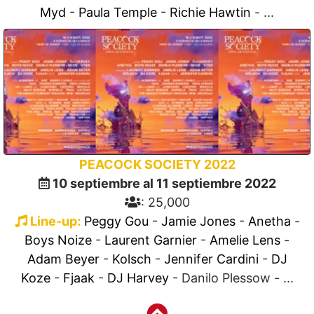
Myd
-
Paula Temple
-
Richie Hawtin
- ...
PEACOCK SOCIETY 2022
10 septiembre al 11 septiembre 2022
: 25,000
Line-up:
Peggy Gou
-
Jamie Jones
-
Anetha
-
Boys Noize
-
Laurent Garnier
-
Amelie Lens
-
Adam Beyer
-
Kolsch
-
Jennifer Cardini
-
DJ
Koze
-
Fjaak
-
DJ Harvey
- Danilo Plessow - ...