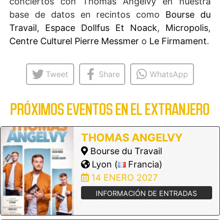
conciertos con Thomas Angelvy en nuestra
base de datos en recintos como
Bourse du
Travail
,
Espace Dollfus Et Noack
,
Micropolis
,
Centre Culturel Pierre Messmer
o
Le Firmament
.
Tweet
Share
WhatsApp
PRÓXIMOS EVENTOS EN EL EXTRANJERO
THOMAS ANGELVY
Bourse du Travail
Lyon (
Francia)
14 ENERO 2027
INFORMACIÓN DE ENTRADAS