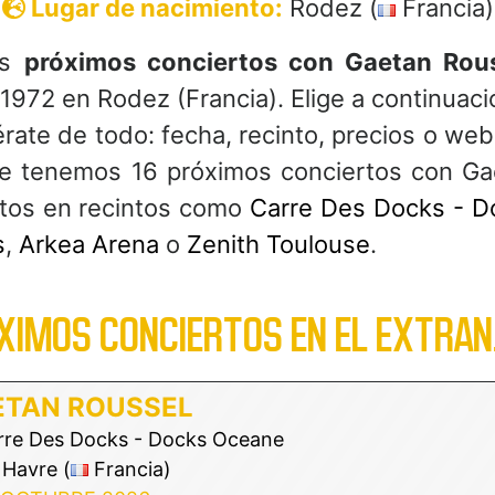
Lugar de nacimiento:
Rodez (
Francia)
os
próximos conciertos con Gaetan Rou
 1972 en Rodez (Francia). Elige a continuaci
érate de todo: fecha, recinto, precios o we
te tenemos 16 próximos conciertos con Ga
atos en recintos como
Carre Des Docks - D
s
,
Arkea Arena
o
Zenith Toulouse
.
XIMOS CONCIERTOS EN EL EXTRAN
ETAN ROUSSEL
re Des Docks - Docks Oceane
Havre (
Francia)