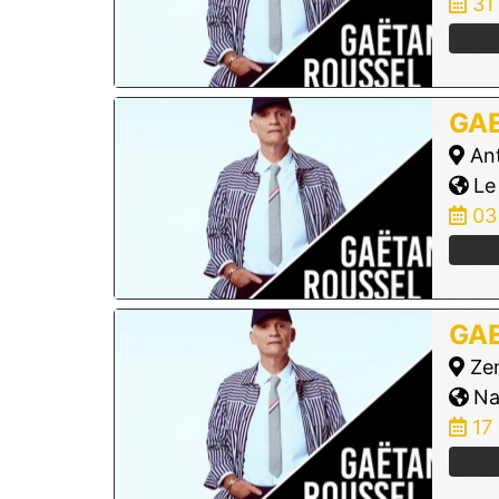
31
GA
Ant
Le
03
GA
Zen
Na
17