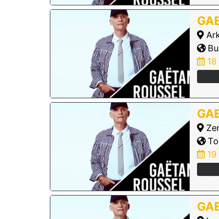
GA
Ark
Bu
18
GA
Zen
Tol
19
GA