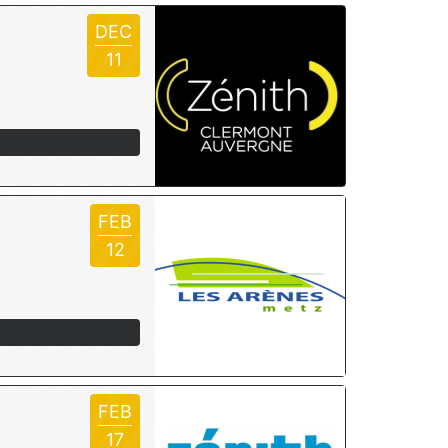
DEC
11
FEB
12
FEB
17