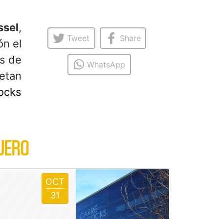
ssel
,
Tweet
Share
ón el
bs de
WhatsApp
etan
ocks
JERO
OCT
31