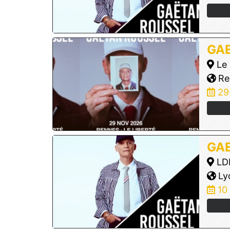
GA
Le 
Re
29
GA
LDL
Ly
10