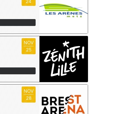
24
NOV
25
NOV
28