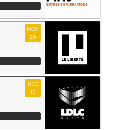
NOV
29
DEC
10