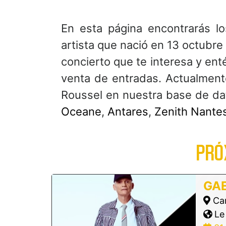
En esta página encontrarás l
artista que nació en 13 octubre
concierto que te interesa y ent
venta de entradas. Actualmen
Roussel en nuestra base de d
Oceane
,
Antares
,
Zenith Nante
PRÓ
GA
Car
Le 