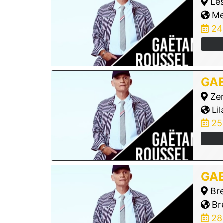
Les
Me
24
GA
Zen
Lil
25
GA
Bre
Bre
28