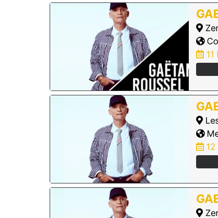
GA
Zen
Co
11
GA
Les
Me
12
GA
Zen