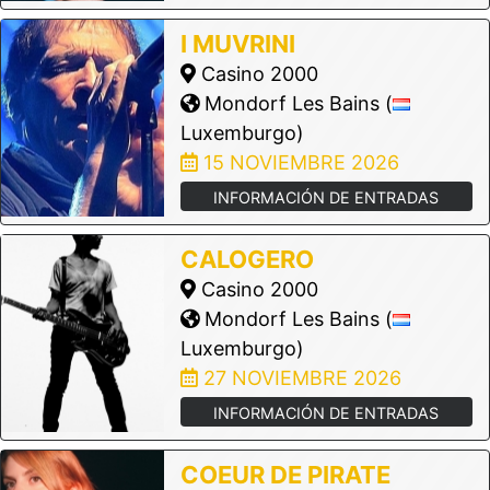
I MUVRINI
Casino 2000
Mondorf Les Bains (
Luxemburgo)
15 NOVIEMBRE 2026
INFORMACIÓN DE ENTRADAS
CALOGERO
Casino 2000
Mondorf Les Bains (
Luxemburgo)
27 NOVIEMBRE 2026
INFORMACIÓN DE ENTRADAS
COEUR DE PIRATE