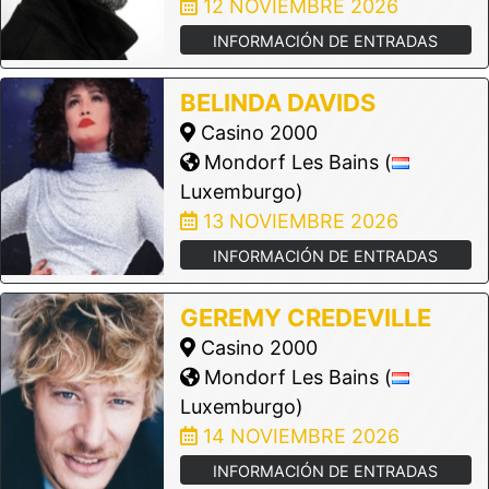
12 NOVIEMBRE 2026
INFORMACIÓN DE ENTRADAS
BELINDA DAVIDS
Casino 2000
Mondorf Les Bains (
Luxemburgo)
13 NOVIEMBRE 2026
INFORMACIÓN DE ENTRADAS
GEREMY CREDEVILLE
Casino 2000
Mondorf Les Bains (
Luxemburgo)
14 NOVIEMBRE 2026
INFORMACIÓN DE ENTRADAS