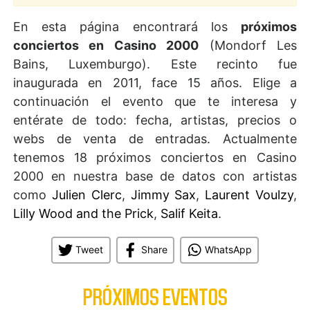
En esta página encontrará los
próximos
conciertos en Casino 2000
(Mondorf Les
Bains, Luxemburgo). Este recinto fue
inaugurada en 2011, face 15 años. Elige a
continuación el evento que te interesa y
entérate de todo: fecha, artistas, precios o
webs de venta de entradas. Actualmente
tenemos 18 próximos conciertos en Casino
2000 en nuestra base de datos con artistas
como
Julien Clerc
,
Jimmy Sax
,
Laurent Voulzy
,
Lilly Wood and the Prick
,
Salif Keita
.
Tweet
Share
WhatsApp
PRÓXIMOS EVENTOS