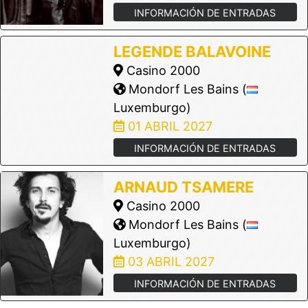
INFORMACIÓN DE ENTRADAS
LEGENDE BALAVOINE
Casino 2000
Mondorf Les Bains (
Luxemburgo)
01 ABRIL 2027
INFORMACIÓN DE ENTRADAS
ARNAUD TSAMERE
Casino 2000
Mondorf Les Bains (
Luxemburgo)
03 ABRIL 2027
INFORMACIÓN DE ENTRADAS