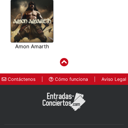
Amon Amarth
Contáctenos
|
Cómo funciona
|
Aviso Legal