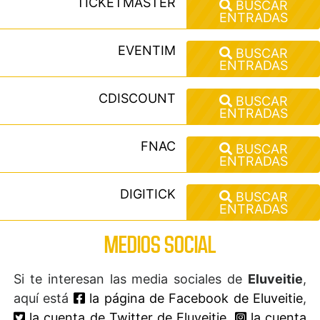
TICKETMASTER
BUSCAR
ENTRADAS
EVENTIM
BUSCAR
ENTRADAS
CDISCOUNT
BUSCAR
ENTRADAS
FNAC
BUSCAR
ENTRADAS
DIGITICK
BUSCAR
ENTRADAS
MEDIOS SOCIAL
Si te interesan las media sociales de
Eluveitie
,
aquí está
la página de Facebook de Eluveitie
,
la cuenta de Twitter de Eluveitie
,
la cuenta