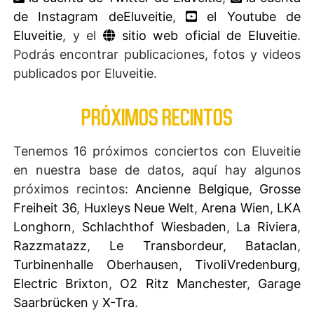
de Instagram deEluveitie
,
el Youtube de
Eluveitie
, y el
sitio web oficial de Eluveitie
.
Podrás encontrar publicaciones, fotos y videos
publicados por Eluveitie.
PRÓXIMOS RECINTOS
Tenemos 16 próximos conciertos con Eluveitie
en nuestra base de datos, aquí hay algunos
próximos recintos:
Ancienne Belgique
,
Grosse
Freiheit 36
,
Huxleys Neue Welt
,
Arena Wien
,
LKA
Longhorn
,
Schlachthof Wiesbaden
,
La Riviera
,
Razzmatazz
,
Le Transbordeur
,
Bataclan
,
Turbinenhalle Oberhausen
,
TivoliVredenburg
,
Electric Brixton
,
O2 Ritz Manchester
,
Garage
Saarbrücken
y
X-Tra
.