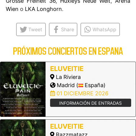
Grosse Freiheit 36
,
Huxleys Neue Welt
,
Arena
Wien
o
LKA Longhorn
.
Tweet
Share
WhatsApp
PRÓXIMOS CONCIERTOS EN ESPANA
ELUVEITIE
La Riviera
Madrid (
España)
01 DICIEMBRE 2026
INFORMACIÓN DE ENTRADAS
ELUVEITIE
Razzmatazz