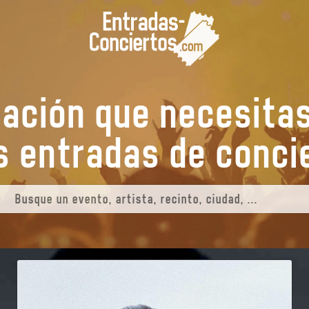
mación que necesita
tus entradas de
co