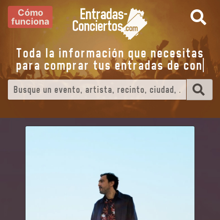
Cómo
funciona
Toda la información que necesitas
para comprar tus entradas de
e