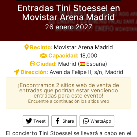
Entradas Tini Stoessel en
Movistar Arena Madrid
26 enero 2027
Recinto:
Movistar Arena Madrid
Capacidad:
18,000
Ciudad:
Madrid (
España)
Dirección:
Avenida Felipe II, s/n, Madrid
¡Encontramos 2 sitios web de venta de
entradas que podrían estar vendiendo
entradas para este evento!
Encuentre a continuación los sitios web
Tweet
Share
WhatsApp
El concierto Tini Stoessel se llevará a cabo en el