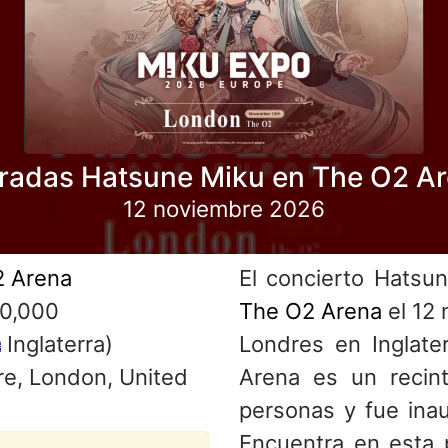
radas Hatsune Miku en The O2 A
12 noviembre 2026
 Arena
El concierto Hatsun
0,000
The O2 Arena
el 12 
Inglaterra)
Londres en Inglat
e, London, United
Arena es un recin
personas y fue ina
Encuentra en esta 