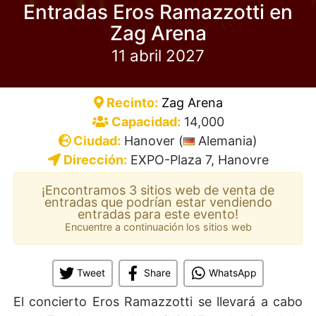
Entradas Eros Ramazzotti en
Zag Arena
11 abril 2027
Recinto:
Zag Arena
Capacidad:
14,000
Ciudad:
Hanover (
Alemania)
Dirección:
EXPO-Plaza 7, Hanovre
¡Encontramos 3 sitios web de venta de
entradas que podrían estar vendiendo
entradas para este evento!
Encuentre a continuación los sitios web
Tweet
Share
WhatsApp
El concierto Eros Ramazzotti se llevará a cabo