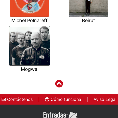
Michel Polnareff
Beirut
Mogwai
Contáctenos
|
Cómo funciona
|
Aviso Legal