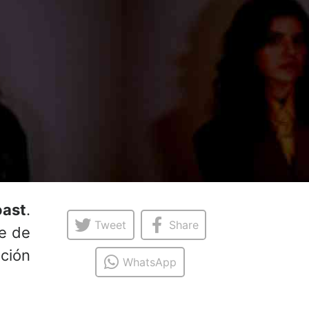
ast
.
Tweet
Share
e de
ción
WhatsApp