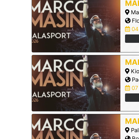
MA
Man
Flo
04
MA
Kio
Pa
07
MA
Pal
Ro