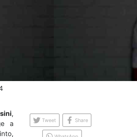
4
sini
,
Tweet
Share
ge a
into,
WhatsApp