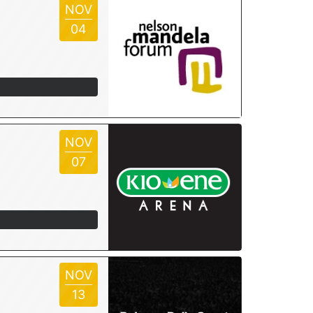
NOV
04
NOV
07
NOV
13