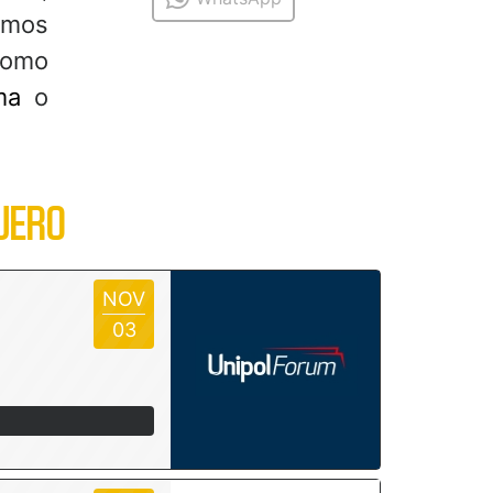
imos
como
ma
o
JERO
NOV
03