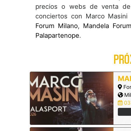
precios o webs de venta de
conciertos con Marco Masini
Forum Milano
,
Mandela Foru
Palapartenope
.
PRÓ
MA
For
Mil
03