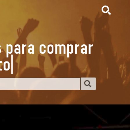
s para comprar
os