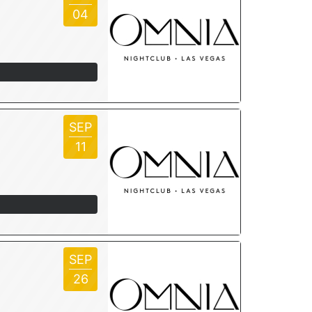
04
SEP
11
SEP
26