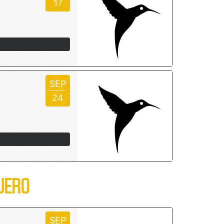
17
SEP
24
JERO
SEP