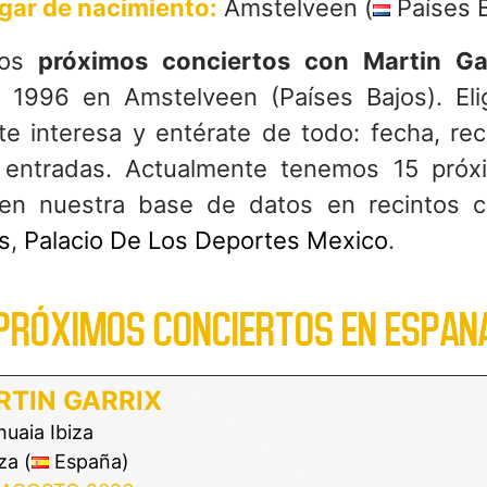
gar de nacimiento:
Amstelveen (
Países B
los
próximos conciertos con Martin Ga
 1996 en Amstelveen (Países Bajos). Eli
te interesa y entérate de todo: fecha, rec
entradas. Actualmente tenemos 15 próx
x en nuestra base de datos en recintos 
s
,
Palacio De Los Deportes Mexico
.
PRÓXIMOS CONCIERTOS EN ESPAN
TIN GARRIX
uaia Ibiza
za (
España)