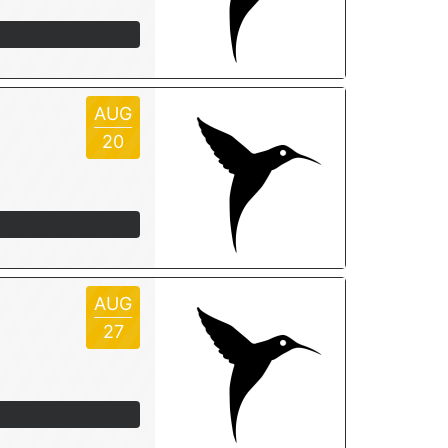
AUG
20
AUG
27