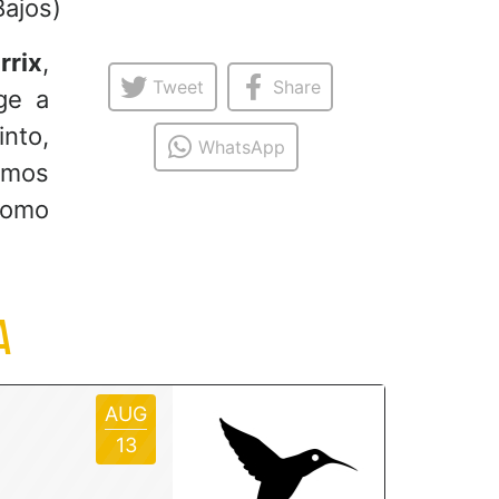
ajos)
rrix
,
Tweet
Share
ge a
into,
WhatsApp
imos
como
A
AUG
13