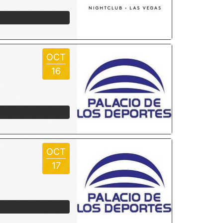
OCT
16
OCT
17