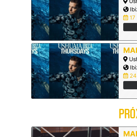
Ush
Ibi
17
MAR
Ush
Ibi
24
PRÓ
MAR