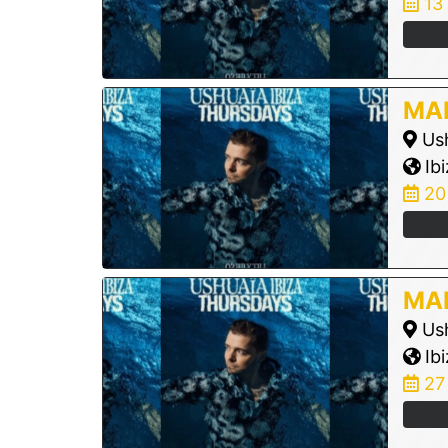
13
MAR
Ush
Ibi
20
MAR
Ush
Ibi
27