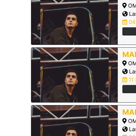
OMN
Las
04
MAR
OMN
Las
11
MAR
OMN
Las