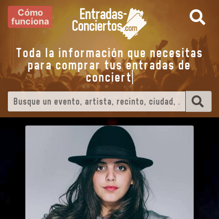
Cómo
funciona
Toda la información que necesitas
para comprar tus entradas de
concie