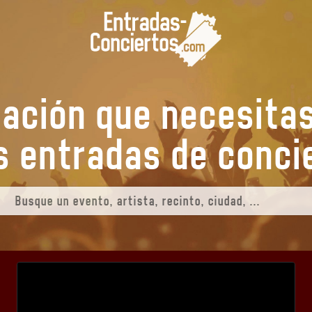
mación que necesita
tus entradas de
co