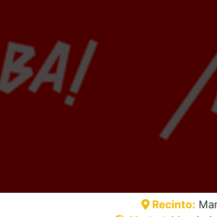
Recinto:
Ma