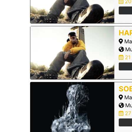
20
HA
Ma
Mur
21
SO
Ma
Mur
27