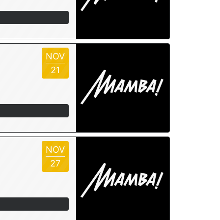
NOV
21
NOV
27