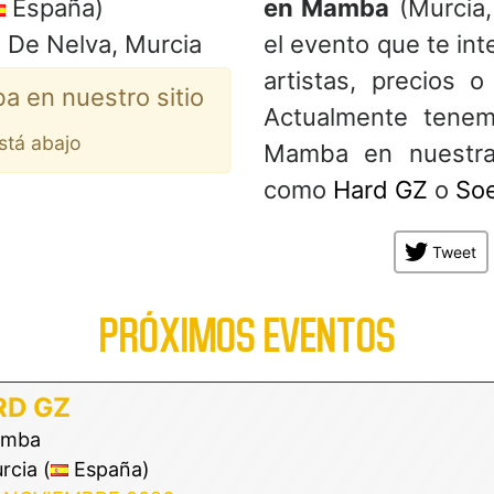
España)
en Mamba
(Murcia,
o De Nelva, Murcia
el evento que te int
artistas, precios
 en nuestro sitio
Actualmente tenem
está abajo
Mamba en nuestra
como
Hard GZ
o
So
Tweet
PRÓXIMOS EVENTOS
RD GZ
mba
cia (
España)