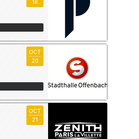
18
OCT
20
OCT
21