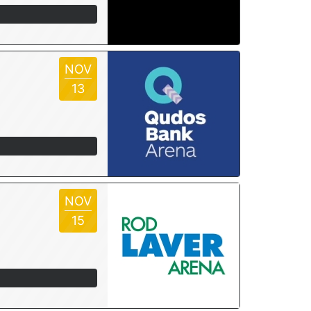
NOV
13
NOV
15