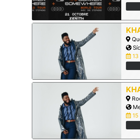
KHA
Qud
Síd
13
KHA
Rod
Me
15