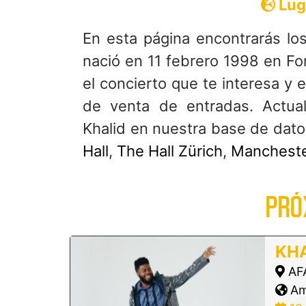
Lug
En esta página encontrarás lo
nació en 11 febrero 1998 en For
el concierto que te interesa y 
de venta de entradas. Actua
Khalid en nuestra base de dat
Hall
,
The Hall Zürich
,
Manchest
PRÓ
KHA
AFA
Am