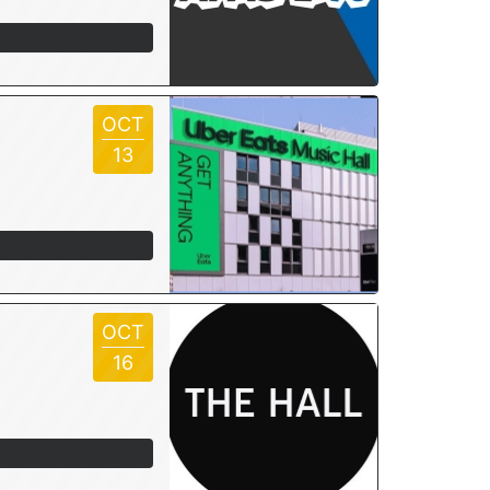
OCT
13
OCT
16