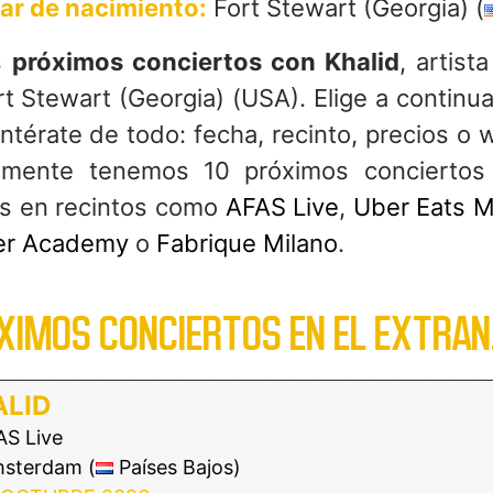
ar de nacimiento:
Fort Stewart (Georgia) (
s
próximos conciertos con Khalid
, artist
t Stewart (Georgia) (USA). Elige a continu
entérate de todo: fecha, recinto, precios o
lmente tenemos 10 próximos conciertos
os en recintos como
AFAS Live
,
Uber Eats M
er Academy
o
Fabrique Milano
.
XIMOS CONCIERTOS EN EL EXTRAN
LID
S Live
sterdam (
Países Bajos)