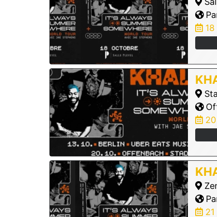
Sal
Par
18
KHA
Sta
Of
20
KHA
Zen
Par
21