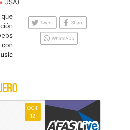
USA)
a que
Tweet
Share
ación
 webs
WhatsApp
 con
usic
JERO
OCT
12