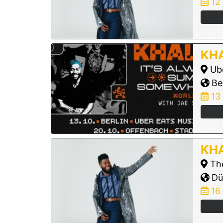
12
KHA
Ube
Ber
13
KHA
The
Dü
16