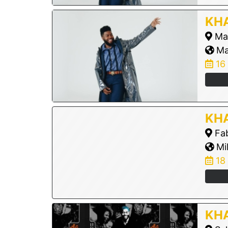
KHA
Ma
Ma
16
KHA
Fab
Mil
18
KHA