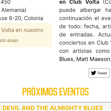
450
en Club Volta
(Col
Alemania)
puede albergar h
se 6-20, Colonia
continuación el eve
de todo: fecha, art
 Volta en nuestro
de entradas. Act
está abajo
conciertos en Club 
con artistas com
Blues
,
Matt Maeson
Tweet
PRÓXIMOS EVENTOS
 DEVIL AND THE ALMIGHTY BLUES