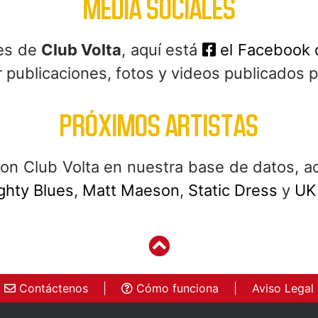
MEDIA SOCIALES
les de
Club Volta
, aquí está
el Facebook 
 publicaciones, fotos y videos publicados p
PRÓXIMOS ARTISTAS
n Club Volta en nuestra base de datos, aq
ghty Blues
,
Matt Maeson
,
Static Dress
y
UK
Contáctenos
|
Cómo funciona
|
Aviso Legal