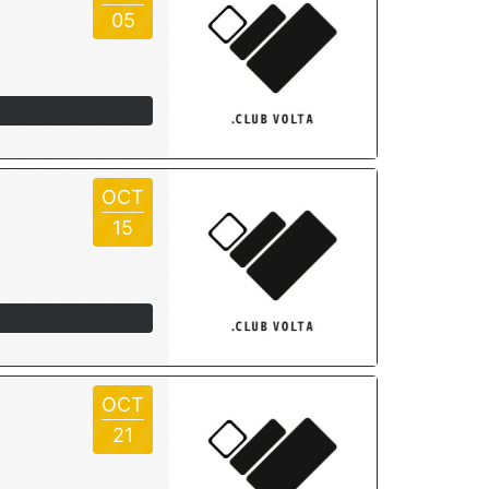
05
OCT
15
OCT
21