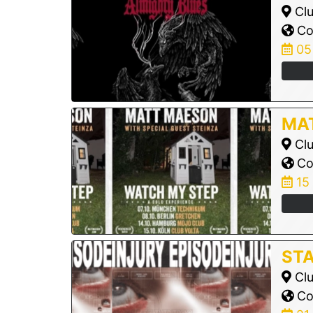
Clu
Col
05
MA
Clu
Col
15
STA
Clu
Col