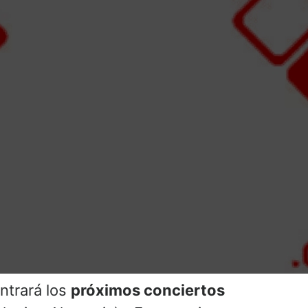
ntrará los
próximos conciertos