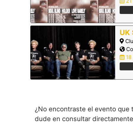
21
UK
Clu
Col
18
¿No encontraste el evento que 
dude en consultar directamente 