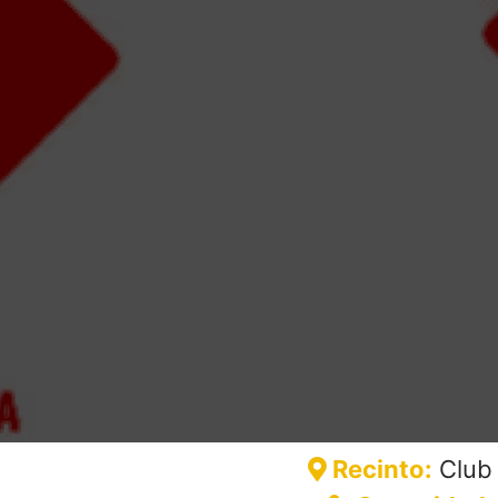
Recinto:
Club 