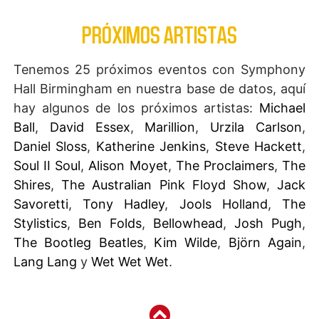
PRÓXIMOS ARTISTAS
Tenemos 25 próximos eventos con Symphony
Hall Birmingham en nuestra base de datos, aquí
hay algunos de los próximos artistas:
Michael
Ball
,
David Essex
,
Marillion
,
Urzila Carlson
,
Daniel Sloss
,
Katherine Jenkins
,
Steve Hackett
,
Soul II Soul
,
Alison Moyet
,
The Proclaimers
,
The
Shires
,
The Australian Pink Floyd Show
,
Jack
Savoretti
,
Tony Hadley
,
Jools Holland
,
The
Stylistics
,
Ben Folds
,
Bellowhead
,
Josh Pugh
,
The Bootleg Beatles
,
Kim Wilde
,
Björn Again
,
Lang Lang
y
Wet Wet Wet
.