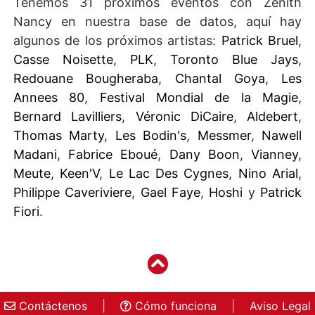
Tenemos 31 próximos eventos con Zenith
Nancy en nuestra base de datos, aquí hay
algunos de los próximos artistas:
Patrick Bruel
,
Casse Noisette
,
PLK
,
Toronto Blue Jays
,
Redouane Bougheraba
,
Chantal Goya
,
Les
Annees 80
,
Festival Mondial de la Magie
,
Bernard Lavilliers
,
Véronic DiCaire
,
Aldebert
,
Thomas Marty
,
Les Bodin's
,
Messmer
,
Nawell
Madani
,
Fabrice Eboué
,
Dany Boon
,
Vianney
,
Meute
,
Keen'V
,
Le Lac Des Cygnes
,
Nino Arial
,
Philippe Caveriviere
,
Gael Faye
,
Hoshi
y
Patrick
Fiori
.
Contáctenos
|
Cómo funciona
|
Aviso Legal