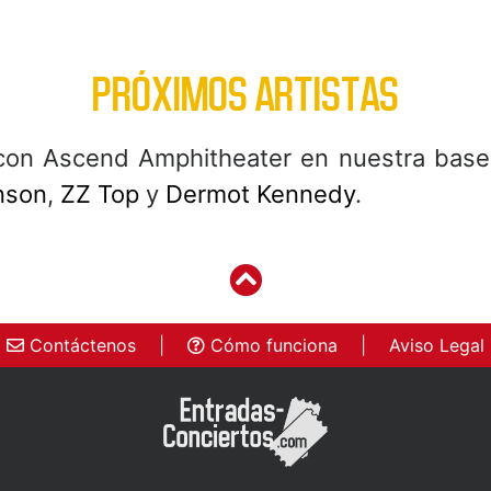
PRÓXIMOS ARTISTAS
on Ascend Amphitheater en nuestra base 
nson
,
ZZ Top
y
Dermot Kennedy
.
Contáctenos
|
Cómo funciona
|
Aviso Legal