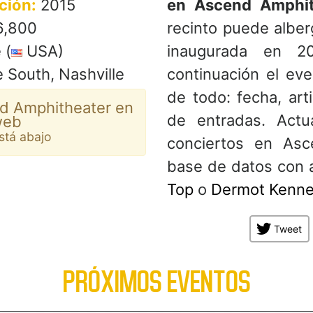
ción:
2015
en Ascend Amphit
,800
recinto puede alber
 (
USA)
inaugurada en 2
 South, Nashville
continuación el eve
de todo: fecha, art
d Amphitheater en
de entradas. Act
web
está abajo
conciertos en Asc
base de datos con 
Top
o
Dermot Kenn
Tweet
PRÓXIMOS EVENTOS