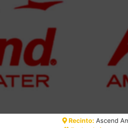
Recinto:
Ascend Am