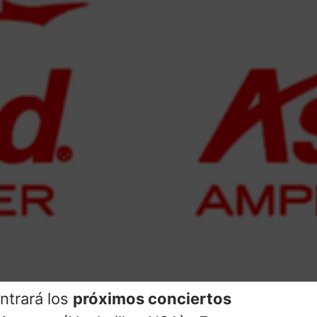
ntrará los
próximos conciertos