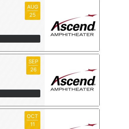
AUG
25
SEP
26
OCT
11