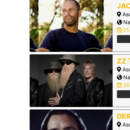
JA
Asc
Nas
25
ZZ 
Asc
Nas
26
DE
Asc