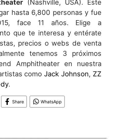
heater
(Nashville, USA). Este
gar hasta 6,800 personas y fue
015, face 11 años. Elige a
nto que te interesa y entérate
istas, precios o webs de venta
ualmente tenemos 3 próximos
end Amphitheater en nuestra
artistas como
Jack Johnson
,
ZZ
edy
.
Share
WhatsApp