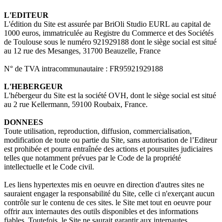
L'EDITEUR
L'édition du Site est assurée par BriOli Studio EURL au capital de
1000 euros, immatriculée au Registre du Commerce et des Sociétés
de Toulouse sous le numéro 921929188 dont le siège social est situé
au 12 rue des Mesanges, 31700 Beauzelle, France
N° de TVA intracommunautaire : FR95921929188
L'HEBERGEUR
L'hébergeur du Site est la société OVH, dont le siège social est situé
au 2 rue Kellermann, 59100 Roubaix, France.
DONNEES
Toute utilisation, reproduction, diffusion, commercialisation,
modification de toute ou partie du Site, sans autorisation de l’Editeur
est prohibée et pourra entraînée des actions et poursuites judiciaires
telles que notamment prévues par le Code de la propriété
intellectuelle et le Code civil.
Les liens hypertextes mis en oeuvre en direction d'autres sites ne
sauraient engager la responsabilité du Site, celle ci n'exerçant aucun
contrôle sur le contenu de ces sites. le Site met tout en oeuvre pour
offrir aux internautes des outils disponibles et des informations
fiables. Toutefois, le Site ne saurait garantir aux internautes