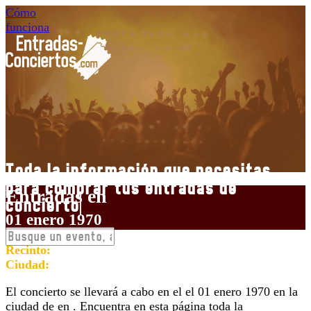
Cómo
funciona
Toda la información que necesitas
para comprar tus entradas de
concier
Entradas en
01 enero 1970
Recinto:
Ciudad:
El concierto se llevará a cabo en el
el 01 enero 1970 en la
ciudad de en . Encuentra en esta página toda la